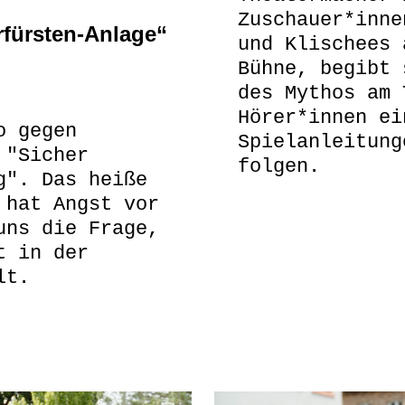
Zuschauer*inne
rfürsten-Anlage“
und Klischees 
Bühne, begibt 
des Mythos am 
Hörer*innen ei
o gegen
Spielanleitung
 "Sicher
folgen.
g". Das heiße
 hat Angst vor
uns die Frage,
t in der
lt.