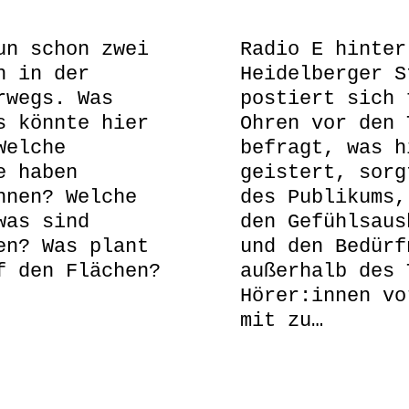
un schon zwei
Radio E hinter
n in der
Heidelberger S
rwegs. Was
postiert sich 
s könnte hier
Ohren vor den 
Welche
befragt, was h
e haben
geistert, sorg
nnen? Welche
des Publikums,
was sind
den Gefühlsaus
en? Was plant
und den Bedürf
f den Flächen?
außerhalb des 
Hörer:innen vo
mit zu…