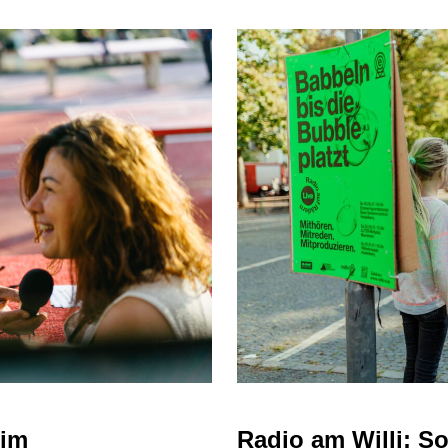
eim
Radio am Willi: Sol