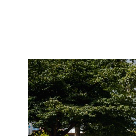
B
E
L
L
A