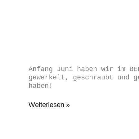
Anfang Juni haben wir im BE
gewerkelt, geschraubt und g
haben!
BELLA
Weiterlesen »
baut