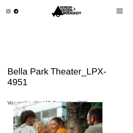
Zum
Inhalt
springen
Bella Park Theater_LPX-
4951
Von
sophia elter
/
10. September 2025