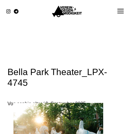
Zum
Inhalt
springen
Bella Park Theater_LPX-
4745
Von
sophia elter
/
9. September 2025