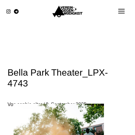
Zum
Inhalt
springen
Bella Park Theater_LPX-
4743
Von
sophia elter
/
9. September 2025