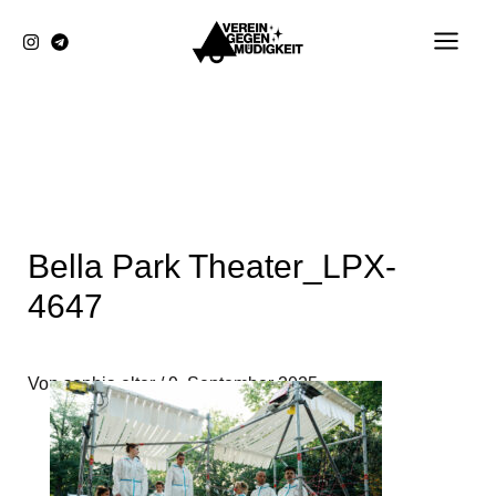
Zum
Inhalt
springen
Bella Park Theater_LPX-
4647
Von
sophia elter
/
9. September 2025