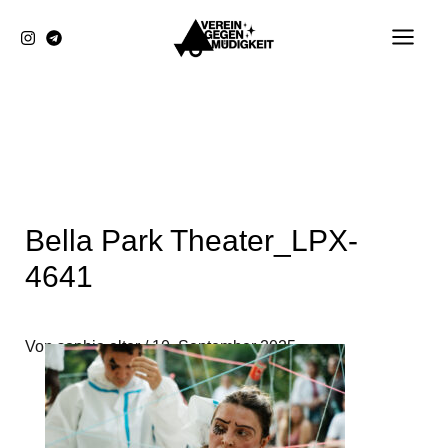
Zum
Inhalt
springen
Bella Park Theater_LPX-
4641
Von
sophia elter
/
10. September 2025