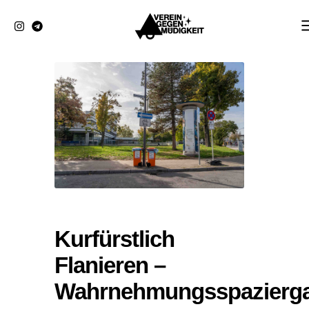
Zum
Inhalt
springen
Kurfürstlich
Flanieren –
Wahrnehmungsspazierg